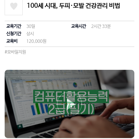
100세 시대, 두피·모발 건강관리 비법
교육기간
30일
교육시간
2시간 33분
신청기간
상시
교육비
120,000원
#모바일지원