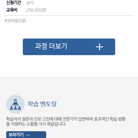
신청기간
상시
교육비
256,000원
#모바일지원
과정 더보기
학습 멘토링
학습자의 질문과 진로 고민에 대해 전문가가 답변하며 효과적인 학습 방향
중소
을 지원하는 소통형 지식 채널입니다.
자문
보러가기