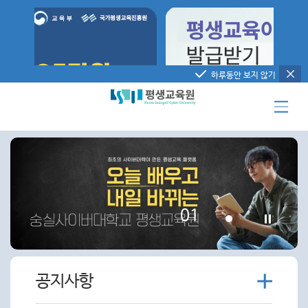
하루동안 보지 않기
01
더
공지사항
보